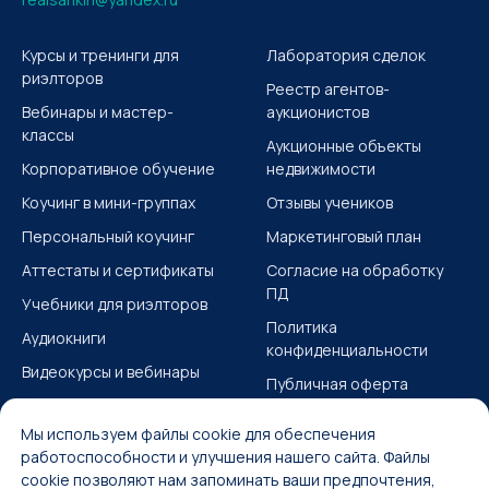
Курсы и тренинги для
Лаборатория сделок
риэлторов
Реестр агентов-
Вебинары и мастер-
аукционистов
классы
Аукционные объекты
Корпоративное обучение
недвижимости
Коучинг в мини-группах
Отзывы учеников
Персональный коучинг
Маркетинговый план
Аттестаты и сертификаты
Согласие на обработку
ПД
Учебники для риэлторов
Политика
Аудиокниги
конфиденциальности
Видеокурсы и вебинары
Публичная оферта
Учебные материалы
Согласие на получение
Мы используем файлы cookie для обеспечения
ИМ
работоспособности и улучшения нашего сайта. Файлы
Карта сайта
cookie позволяют нам запоминать ваши предпочтения,