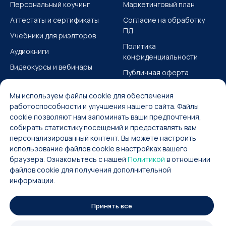
Персональный коучинг
Маркетинговый план
Аттестаты и сертификаты
Согласие на обработку
ПД
Учебники для риэлторов
Политика
Аудиокниги
конфиденциальности
Видеокурсы и вебинары
Публичная оферта
Учебные материалы
Согласие на получение
Мы используем файлы cookie для обеспечения
ИМ
работоспособности и улучшения нашего сайта. Файлы
Карта сайта
cookie позволяют нам запоминать ваши предпочтения,
собирать статистику посещений и предоставлять вам
персонализированный контент. Вы можете настроить
использование файлов cookie в настройках вашего
браузера. Ознакомьтесь с нашей
Политикой
в отношении
файлов cookie для получения дополнительной
2023 © Аукционный метод продажи
информации.
недвижимости Александра
Санкина
Принять все
Strategit