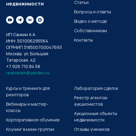
Статьи
недвижимости
Вопросы и ответы
Видео о методе
Собственникам
ИП Санкин А.А.
Контакты
ИНН: 501006295564
ОГРНИП 318500700047693
Москва, ул. Большая
Татарская, 42
+7 926 710 84 58
realsankin@yandex.ru
Курсы и тренинги для
Лаборатория сделок
риэлторов
Реестр агентов-
Вебинары и мастер-
аукционистов
классы
Аукционные объекты
Корпоративное обучение
недвижимости
Коучинг в мини-группах
Отзывы учеников