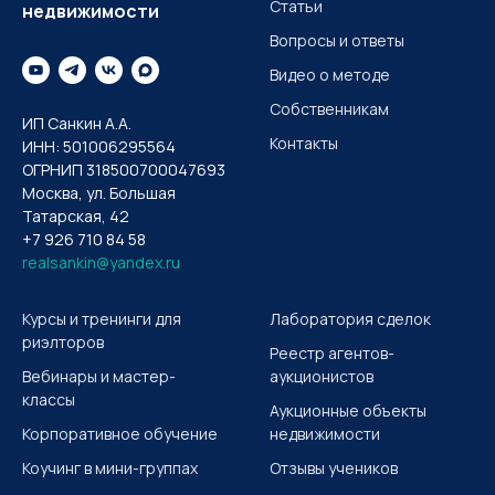
Статьи
недвижимости
Вопросы и ответы
Видео о методе
Собственникам
ИП Санкин А.А.
Контакты
ИНН: 501006295564
ОГРНИП 318500700047693
Москва, ул. Большая
Татарская, 42
+7 926 710 84 58
realsankin@yandex.ru
Курсы и тренинги для
Лаборатория сделок
риэлторов
Реестр агентов-
Вебинары и мастер-
аукционистов
классы
Аукционные объекты
Корпоративное обучение
недвижимости
Коучинг в мини-группах
Отзывы учеников