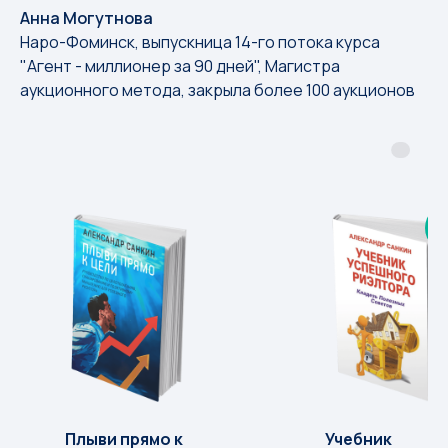
Анна Могутнова
Наро-Фоминск, выпускница 14-го потока курса
"Агент - миллионер за 90 дней", Магистра
аукционного метода, закрыла более 100 аукционов
Х
Плыви прямо к
Учебник