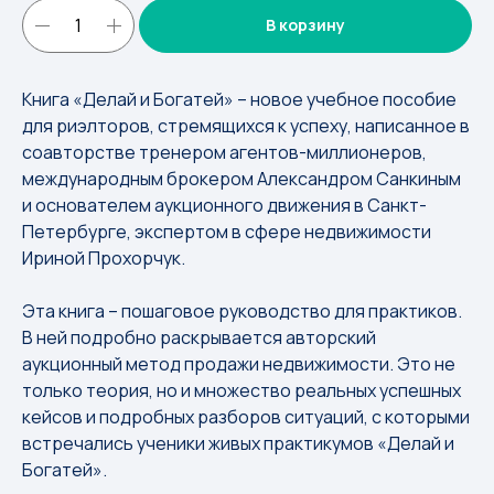
В корзину
Книга «Делай и Богатей» – новое учебное пособие
для риэлторов, стремящихся к успеху, написанное в
соавторстве тренером агентов-миллионеров,
международным брокером Александром Санкиным
и основателем аукционного движения в Санкт-
Петербурге, экспертом в сфере недвижимости
Ириной Прохорчук.
Эта книга – пошаговое руководство для практиков.
В ней подробно раскрывается авторский
аукционный метод продажи недвижимости. Это не
только теория, но и множество реальных успешных
кейсов и подробных разборов ситуаций, с которыми
встречались ученики живых практикумов «Делай и
Богатей».