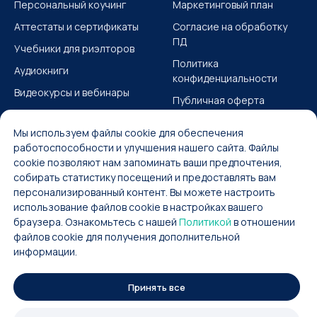
Персональный коучинг
Маркетинговый план
Аттестаты и сертификаты
Согласие на обработку
ПД
Учебники для риэлторов
Политика
Аудиокниги
конфиденциальности
Видеокурсы и вебинары
Публичная оферта
Учебные материалы
Согласие на получение
Мы используем файлы cookie для обеспечения
ИМ
работоспособности и улучшения нашего сайта. Файлы
Карта сайта
cookie позволяют нам запоминать ваши предпочтения,
собирать статистику посещений и предоставлять вам
персонализированный контент. Вы можете настроить
использование файлов cookie в настройках вашего
браузера. Ознакомьтесь с нашей
Политикой
в отношении
файлов cookie для получения дополнительной
2023 © Аукционный метод продажи
информации.
недвижимости Александра
Санкина
Принять все
Strategit