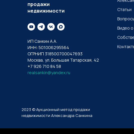
Алексан
продажи
Статьи
недвижимости
Вопросы
Видео о
Собств
ИП Санкин А.А.
Контакт
ИНН: 501006295564
ОГРНИП 318500700047693
Москва, ул. Большая Татарская, 42
+7 926 710 84 58
realsankin@yandex.ru
2023 © Аукционный метод продажи
недвижимости Александра Санкина