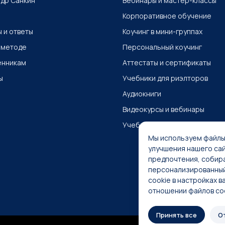
др Санкин
Вебинары и мастер-классы
Корпоративное обучение
 и ответы
Коучинг в мини-группах
 методе
Персональный коучинг
енникам
Аттестаты и сертификаты
ы
Учебники для риэлторов
Аудиокниги
Видеокурсы и вебинары
Учебные материалы
Мы используем файлы
улучшения нашего сай
предпочтения, собира
персонализированный
cookie в настройках 
отношении файлов co
Принять все
О