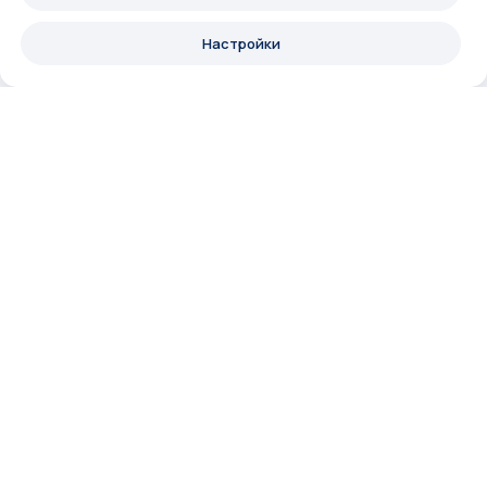
Настройки
Аукционный
О методе
метод
Александр Санкин
продажи
Статьи
недвижимости
Вопросы и ответы
Видео о методе
Собственникам
ИП Санкин А.А.
Контакты