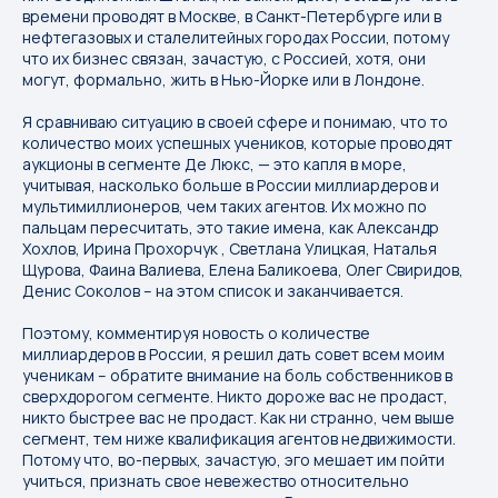
времени проводят в Москве, в Санкт-Петербурге или в
нефтегазовых и сталелитейных городах России, потому
что их бизнес связан, зачастую, с Россией, хотя, они
могут, формально, жить в Нью-Йорке или в Лондоне.
Я сравниваю ситуацию в своей сфере и понимаю, что то
количество моих успешных учеников, которые проводят
аукционы в сегменте Де Люкс, — это капля в море,
учитывая, насколько больше в России миллиардеров и
мультимиллионеров, чем таких агентов. Их можно по
пальцам пересчитать, это такие имена, как Александр
Хохлов, Ирина Прохорчук , Светлана Улицкая, Наталья
Щурова, Фаина Валиева, Елена Баликоева, Олег Свиридов,
Денис Соколов – на этом список и заканчивается.
Поэтому, комментируя новость о количестве
миллиардеров в России, я решил дать совет всем моим
ученикам – обратите внимание на боль собственников в
сверхдорогом сегменте. Никто дороже вас не продаст,
никто быстрее вас не продаст. Как ни странно, чем выше
сегмент, тем ниже квалификация агентов недвижимости.
Потому что, во-первых, зачастую, эго мешает им пойти
учиться, признать свое невежество относительно